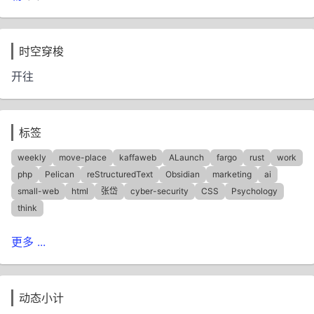
时空穿梭
开往
标签
weekly
move-place
kaffaweb
ALaunch
fargo
rust
work
php
Pelican
reStructuredText
Obsidian
marketing
ai
small-web
html
张岱
cyber-security
CSS
Psychology
think
更多 ...
动态小计