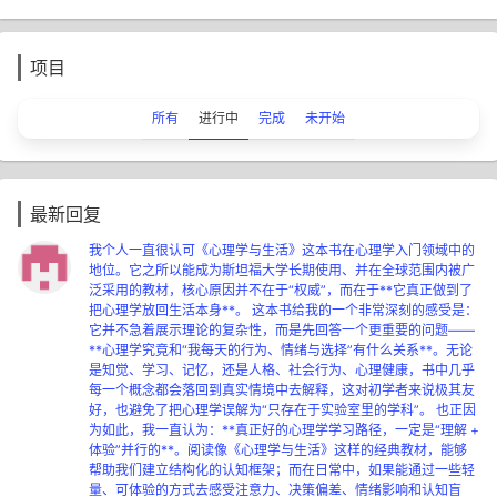
项目
所有
进行中
完成
未开始
最新回复
我个人一直很认可《心理学与生活》这本书在心理学入门领域中的
地位。它之所以能成为斯坦福大学长期使用、并在全球范围内被广
泛采用的教材，核心原因并不在于“权威”，而在于**它真正做到了
把心理学放回生活本身**。 这本书给我的一个非常深刻的感受是：
它并不急着展示理论的复杂性，而是先回答一个更重要的问题——
**心理学究竟和“我每天的行为、情绪与选择”有什么关系**。无论
是知觉、学习、记忆，还是人格、社会行为、心理健康，书中几乎
每一个概念都会落回到真实情境中去解释，这对初学者来说极其友
好，也避免了把心理学误解为“只存在于实验室里的学科”。 也正因
为如此，我一直认为：**真正好的心理学学习路径，一定是“理解 +
体验”并行的**。阅读像《心理学与生活》这样的经典教材，能够
帮助我们建立结构化的认知框架；而在日常中，如果能通过一些轻
量、可体验的方式去感受注意力、决策偏差、情绪影响和认知盲