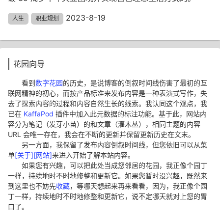
2023-8-19
人生
职业规划
花园向导
看到
数字花园
的历史，是说博客的倒叙时间线伤害了最初的互
联网精神的初心，而按产品标准来发布内容是一种表演式写作，失
去了探索内容的过程和内容自然生长的线索。我认同这个观点，我
已在
KaffaPod
插件中加入此元数据的标注功能。基于此，网站内
容分为笔记（发芽小苗）的和文章（灌木丛），相同主题的内容
URL 会唯一存在，我会在不断的更新并保留更新历史在文末。
另一方面，我保留了发布内容倒叙时间线，但您依旧可以从菜
单
[关于][网站]
来进入开始了解本站内容。
如果您有兴趣，可以把此处当成您邻居的花园，我正像个园丁
一样，持续地时不时地修整和更新它。如果您暂时没兴趣，既然来
到这里也不妨先
收藏
，等哪天想起来再来看看，因为，我正像个园
丁一样，持续地时不时地修整和更新它，说不定哪天就对上您的胃
口了。