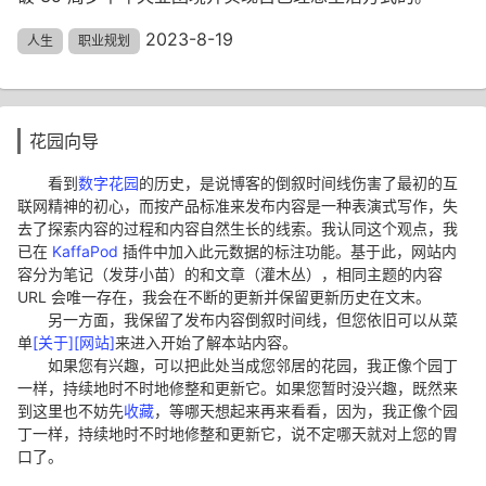
2023-8-19
人生
职业规划
花园向导
看到
数字花园
的历史，是说博客的倒叙时间线伤害了最初的互
联网精神的初心，而按产品标准来发布内容是一种表演式写作，失
去了探索内容的过程和内容自然生长的线索。我认同这个观点，我
已在
KaffaPod
插件中加入此元数据的标注功能。基于此，网站内
容分为笔记（发芽小苗）的和文章（灌木丛），相同主题的内容
URL 会唯一存在，我会在不断的更新并保留更新历史在文末。
另一方面，我保留了发布内容倒叙时间线，但您依旧可以从菜
单
[关于][网站]
来进入开始了解本站内容。
如果您有兴趣，可以把此处当成您邻居的花园，我正像个园丁
一样，持续地时不时地修整和更新它。如果您暂时没兴趣，既然来
到这里也不妨先
收藏
，等哪天想起来再来看看，因为，我正像个园
丁一样，持续地时不时地修整和更新它，说不定哪天就对上您的胃
口了。