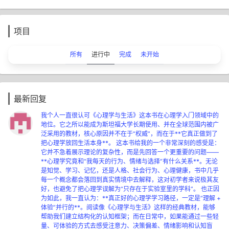
项目
所有
进行中
完成
未开始
最新回复
我个人一直很认可《心理学与生活》这本书在心理学入门领域中的
地位。它之所以能成为斯坦福大学长期使用、并在全球范围内被广
泛采用的教材，核心原因并不在于“权威”，而在于**它真正做到了
把心理学放回生活本身**。 这本书给我的一个非常深刻的感受是：
它并不急着展示理论的复杂性，而是先回答一个更重要的问题——
**心理学究竟和“我每天的行为、情绪与选择”有什么关系**。无论
是知觉、学习、记忆，还是人格、社会行为、心理健康，书中几乎
每一个概念都会落回到真实情境中去解释，这对初学者来说极其友
好，也避免了把心理学误解为“只存在于实验室里的学科”。 也正因
为如此，我一直认为：**真正好的心理学学习路径，一定是“理解 +
体验”并行的**。阅读像《心理学与生活》这样的经典教材，能够
帮助我们建立结构化的认知框架；而在日常中，如果能通过一些轻
量、可体验的方式去感受注意力、决策偏差、情绪影响和认知盲