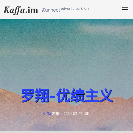
.im
Kaffa
a
f
dventures &
un
K
unnect
罗翔-优绩主义
Kaffa
发布于
2024-03-07 周四