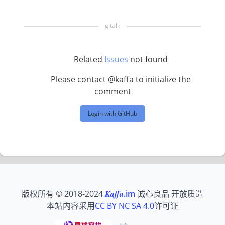
Related
Issues
not found
Please contact @kaffa to initialize the
comment
Login with GitHub
版权所有 © 2018-2024
Kaffa
.im
诚心良品 开放质造
本站内容采用
CC BY NC SA 4.0
许可证