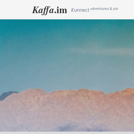
.im
Kaffa
a
f
dventures &
un
K
unnect