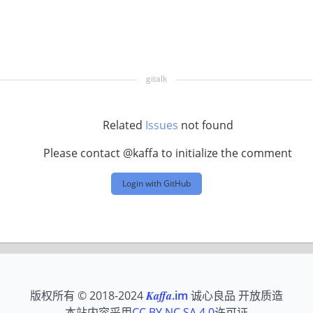
Related
Issues
not found
Please contact @kaffa to initialize the comment
Login with GitHub
版权所有 © 2018-2024
Kaffa
.im
诚心良品 开放质造
本站内容采用
CC BY NC SA 4.0
许可证