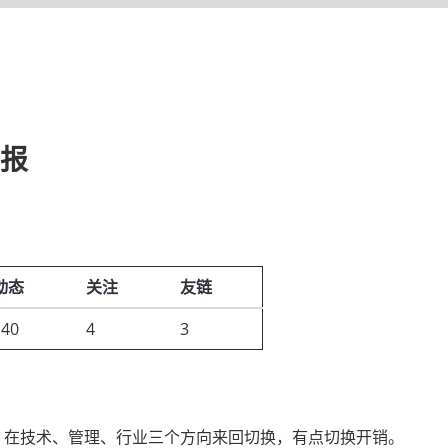
周报
动态
关注
友链
140
4
3
30 | I 0，在技术、管理、行业三个方向来回切换，有点切换开销。