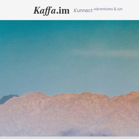
.im
Kaffa
a
f
dventures &
un
K
unnect