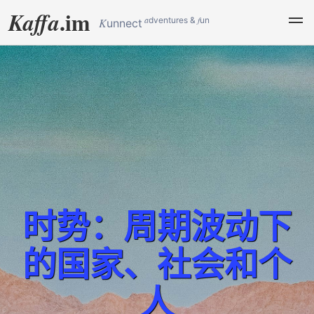
.im
Kaffa
a
f
dventures &
un
K
unnect
时势：周期波动下
的国家、社会和个
人