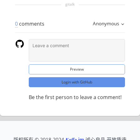
0
comments
Anonymous
Preview
Login with GitHub
Be the first person to leave a comment!
版权所有 © 2018-2024
Kaffa
.im
诚心良品 开放质造