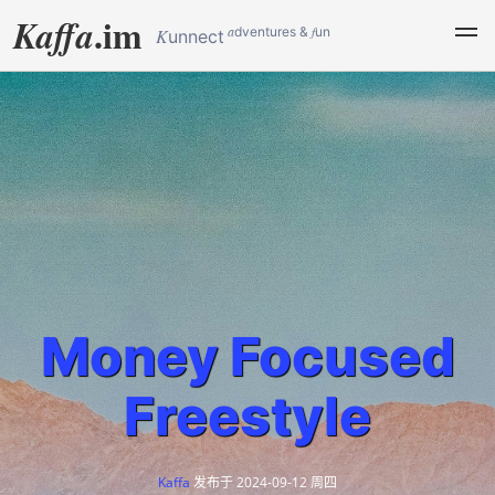
.im
Kaffa
a
f
dventures &
un
K
unnect
Money Focused
Freestyle
Kaffa
发布于
2024-09-12 周四