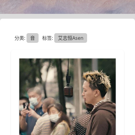
分类:
音
标签:
艾志恒Asen