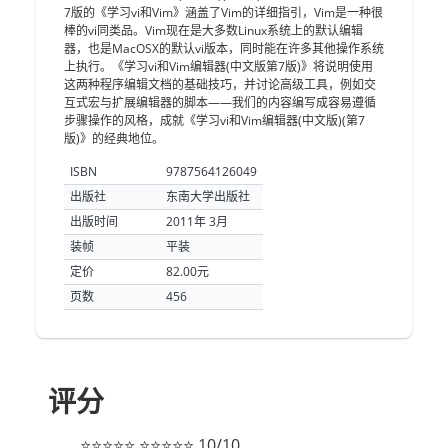
7版的《学习vi和Vim》涵盖了Vim的详细指引，Vim是一种很
棒的vi同类品。Vim现在是大多数Linux系统上的默认编辑
器，也是MacOSX的默认vi版本，同时能在许多其他操作系统
上执行。《学习vi和Vim编辑器(中文版第7版)》将说明使用
这两种程序编辑文档的基础技巧，并讨论高级工具，例如交
互式宏与扩展编辑器的脚本——我们的内容编写成容易遵循
步骤操作的风格，成就《学习vi和Vim编辑器(中文版)(第7
版)》的经典地位。
ISBN
9787564126049
出版社
东南大学出版社
出版时间
2011年 3月
装帧
平装
定价
82.00元
页数
456
评分
⭐⭐⭐⭐⭐ ⭐⭐⭐⭐⭐ 10/10