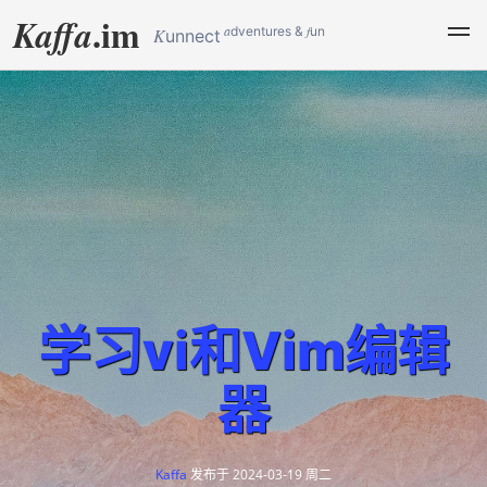
.im
Kaffa
a
f
dventures &
un
K
unnect
学习vi和Vim编辑
器
Kaffa
发布于
2024-03-19 周二