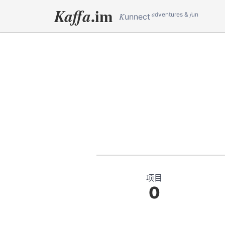
.im
Kaffa
a
f
dventures &
un
K
unnect
项目
0